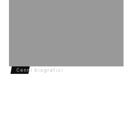
Cenni biografici
Buongiorno, sono un appassionato di
tecnologia e spazio tra i vari settori
con particolare
attenzione per le app e i software di
carattere creativo. Ho realizzato
varie opere digitali
presentate anche sul sito Opensea.io
(Overtyn), dove potete trovare le