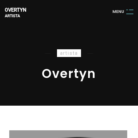
OVERTYN
M
E
N
U
ARTISTA
artista
Overtyn